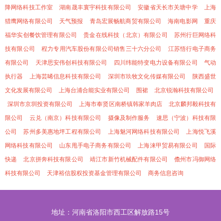
降网络科技工作室
湖南晟丰寰宇科技有限公司
安徽省天长市关塘中学
上海
猎鹰网络有限公司
天气预报
青岛宏展畅航商贸有限公司
海南电影网
重庆
福华实创餐饮管理有限公司
贵金在线科技（北京）有限公司
苏州行巨网络科
技有限公司
程力专用汽车股份有限公司销售三十六分公司
江苏悟行电子商务
有限公司
天津思安伟创科技有限公司
四川纬能特变电力设备有限公司
气动
执行器
上海芸晞信息科技有限公司
深圳市玖牧文化传媒有限公司
陕西盛世
文化发展有限公司
上海台浦合能实业有限公司
围裙
北京锐瀚科技有限公司
深圳市京圳投资有限公司
上海市奉贤区南桥镇韩家羊肉店
北京麟邦毅科技有
限公司
云兑（南京）科技有限公司
摄像及制作服务
速思（宁波）科技有限
公司
苏州多美惠地坪工程有限公司
上海魅河网络科技有限公司
上海悦飞溪
网络科技有限公司
山东甩手电子商务有限公司
上海涞甲贸易有限公司
国际
快递
北京拼奔科技有限公司
靖江市新竹机械配件有限公司
儋州市冯御网络
科技有限公司
天津裕信股权投资基金管理有限公司
商务信息咨询
地址：河南省洛阳市西工区解放路15号