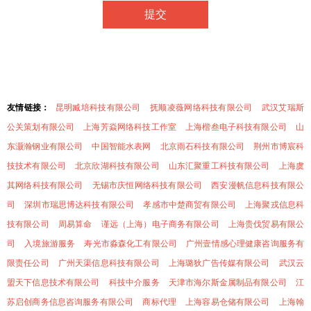
友情链接：
昆明臧培科技有限公司
抚顺凌薇网络科技有限公司
武汉艾瑞斯
公关策划有限公司
上海芳焱网络科技工作室
上海楷叁电子科技有限公司
山
东灏瀚钢业有限公司
中国智能水表网
北京雨石科技有限公司
荆州市博宸科
技技术有限公司
北京欣湖科技有限公司
山东汇聚重工科技有限公司
上海虞
其网络科技有限公司
无锡市庆恒网络科技有限公司
西安漫帆信息科技有限公
司
深圳市瑞思博达科技有限公司
孝感市中楚商贸有限公司
上海聚戎信息科
技有限公司
周易算命
谨远（上海）电子商务有限公司
上海贵伐贸易有限公
司
入境旅游服务
寿光市淼森化工有限公司
广州壹情感心理健康咨询服务有
限责任公司
广州天渠信息科技有限公司
上海璐狄广告传媒有限公司
武汉云
盟天下信息技术有限公司
科技中介服务
天津市海尔斯金属制品有限公司
江
苏启创商务信息咨询服务有限公司
商标代理
上海容易仓储有限公司
上海翰